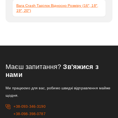
Вага Crash Тарілок Відносно Розміру (16″, 18″,
19″, 20″)
Маєш запитання?
Зв'яжися з
нами
Ми працюємо для вас, робимо швидкі відправлення майже
щодня.
+38-093-346-3190
+38-098-398-0787