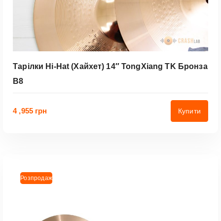
Тарілки Hi-Hat (хайхет) 14″ TongXiang TK Бронза
B8
4 ,955
грн
Купити
Розпродаж