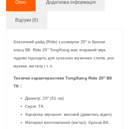
Опис
Додаткова інформація
Відгуки (0)
Класичний райд (Ride) з розміром 20″ із бронзи
класу B8. Ride 20″ TongXiang має яскравий звук,
чудово підходить для сучасних музичних стилів, рок
музики, металу і т. п.
Технічні характеристики TongXiang Ride 20″ B8
TK :
Діаметр: 20″ (51 см).
Серія: TK.
Характер звучання: високий (дивитись відео).
Матеріал виготовлення (метал): бронза B8.