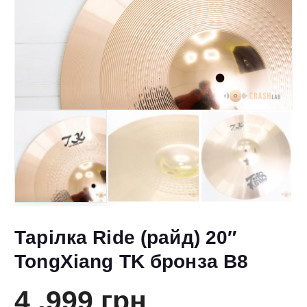
Тарілка Ride (райд) 20″
TongXiang TK бронза B8
4 ,999
грн