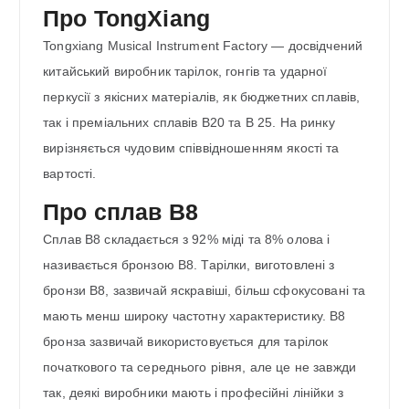
Про TongXiang
Tongxiang Musical Instrument Factory — досвідчений
китайський виробник тарілок, гонгів та ударної
перкусії з якісних матеріалів, як бюджетних сплавів,
так і преміальних сплавів B20 та B 25. На ринку
вирізняється чудовим співвідношенням якості та
вартості.
Про сплав B8
Сплав B8 складається з 92% міді та 8% олова і
називається бронзою B8. Тарілки, виготовлені з
бронзи B8, зазвичай яскравіші, більш сфокусовані та
мають менш широку частотну характеристику. B8
бронза зазвичай використовується для тарілок
початкового та середнього рівня, але це не завжди
так, деякі виробники мають і професійні лінійки з