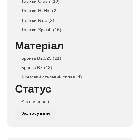
Тарілки Crash
(10)
8
г
Тарілки Hi-Hat
(2)
2
р
Тарілки Ride
(2)
5
н
.
Тарілки Splash
(16)
г
Матеріал
р
н
Бронза B20/25
(21)
.
Бронза B8
(13)
Фірмовий сталевий сплав
(4)
Статус
Д
Є в наявності
о
Застосувати
с
т
у