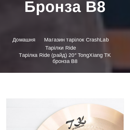
Бронза B8
Домашня
Магазин тарілок CrashLab
Тарілки Ride
Тарілка Ride (райд) 20″ TongXiang TK
бронза B8