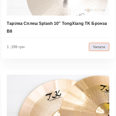
Тарілка Сплеш Splash 10″ TongXiang TK Бронза
B8
1 ,199
грн
Читати