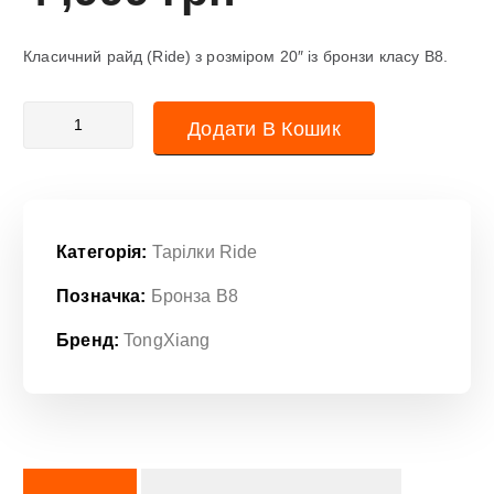
Класичний райд (Ride) з розміром 20″ із бронзи класу B8.
Тарілка Ride (райд) 20" TongXiang TK бронза B8 кількість
Додати В Кошик
Категорія:
Тарілки Ride
Позначка:
Бронза B8
Бренд:
TongXiang