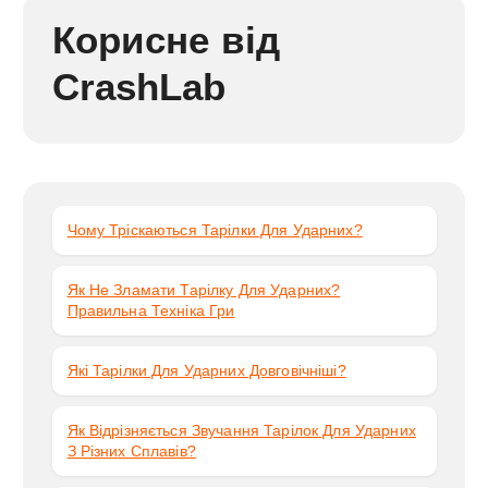
п
Корисне від
н
CrashLab
і
с
т
ь
Чому Тріскаються Тарілки Для Ударних?
Як Не Зламати Тарілку Для Ударних?
Правильна Техніка Гри
Які Тарілки Для Ударних Довговічніші?
Як Відрізняється Звучання Тарілок Для Ударних
З Різних Сплавів?