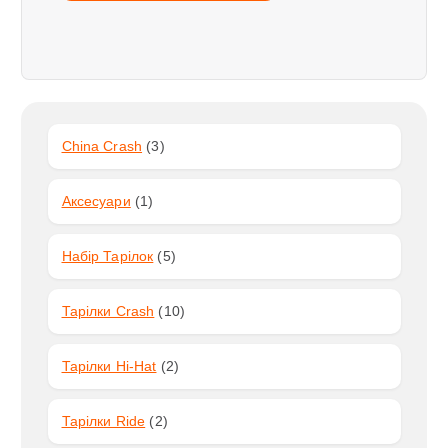
3
China Crash
3
Т
О
1
Аксесуари
1
В
Т
А
О
Р
5
Набір Тарілок
5
В
И
Т
А
О
Р
1
Тарілки Crash
10
В
0
А
Т
Р
2
Тарілки Hi-Hat
2
О
І
Т
В
В
О
А
2
Тарілки Ride
2
В
Р
Т
А
І