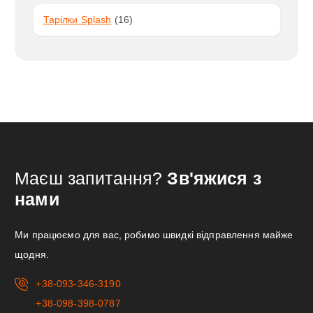
О
Р
В
1
Тарілки Splash
16
В
И
6
А
Т
Р
О
И
В
А
Р
І
В
Маєш запитання?
Зв'яжися з
нами
Ми працюємо для вас, робимо швидкі відправлення майже
щодня.
+38-093-346-3190
+38-098-398-0787