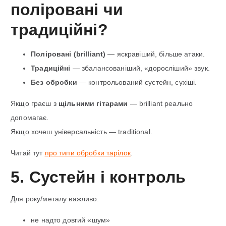
поліровані чи
традиційні?
Поліровані (brilliant)
— яскравіший, більше атаки.
Традиційні
— збалансованіший, «доросліший» звук.
Без обробки
— контрольований сустейн, сухіші.
Якщо граєш з
щільними гітарами
— brilliant реально
допомагає.
Якщо хочеш універсальність — traditional.
Читай тут
про типи обробки тарілок
.
5. Сустейн і контроль
Для року/металу важливо:
не надто довгий «шум»