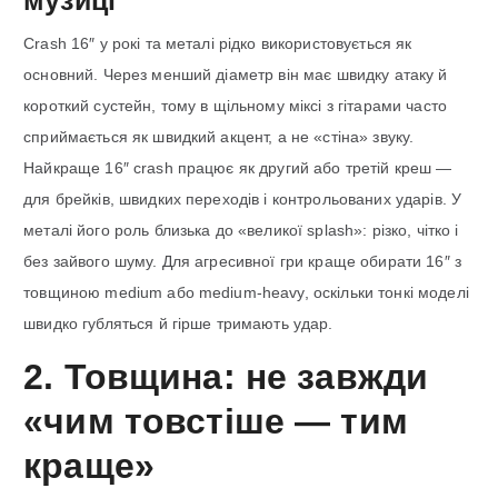
музиці
Crash 16″ у рокі та металі рідко використовується як
основний. Через менший діаметр він має швидку атаку й
короткий сустейн, тому в щільному міксі з гітарами часто
сприймається як швидкий акцент, а не «стіна» звуку.
Найкраще 16″ crash працює як другий або третій креш —
для брейків, швидких переходів і контрольованих ударів. У
металі його роль близька до «великої splash»: різко, чітко і
без зайвого шуму. Для агресивної гри краще обирати 16″ з
товщиною medium або medium-heavy, оскільки тонкі моделі
швидко губляться й гірше тримають удар.
2. Товщина: не завжди
«чим товстіше — тим
краще»