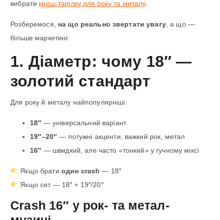
вибрати
креш-тарілку для року та металу
.
Розберемося,
на що реально звертати увагу
, а що —
більше маркетинг.
1. Діаметр: чому 18″ —
золотий стандарт
Для року й металу найпопулярніші:
18″
— універсальний варіант
19″–20″
— потужні акценти, важкий рок, метал
16″
— швидкий, але часто «тонкий» у гучному міксі
Якщо брати
один crash
— 18″
Якщо сет — 18″ + 19″/20″
Crash 16″ у рок- та метал-