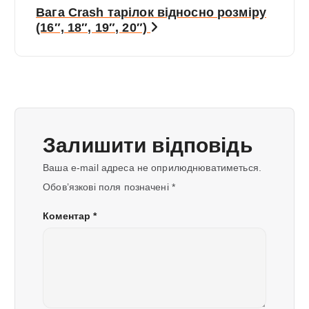
і
Вага Crash тарілок відносно розміру
(16″, 18″, 19″, 20″)
г
а
ц
і
я
Залишити відповідь
з
Ваша e-mail адреса не оприлюднюватиметься.
Обов’язкові поля позначені
*
а
Коментар
*
п
и
с