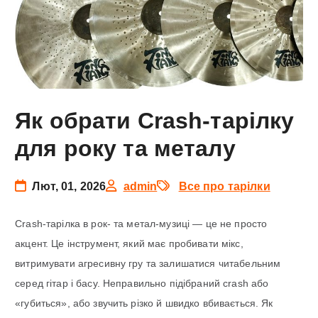
Як обрати Crash-тарілку
для року та металу
Лют, 01, 2026
admin
Все про тарілки
Crash-тарілка в рок- та метал-музиці — це не просто
акцент. Це інструмент, який має пробивати мікс,
витримувати агресивну гру та залишатися читабельним
серед гітар і басу. Неправильно підібраний crash або
«губиться», або звучить різко й швидко вбивається. Як