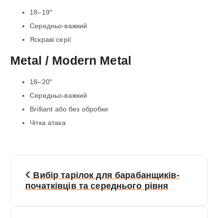
18–19″
Середньо-важкий
Яскраві серії
Metal / Modern Metal
18–20″
Середньо-важкий
Brilliant або без обробки
Чітка атака
Н
Вибір тарілок для барабанщиків-
а
початківців та середнього рівня
в